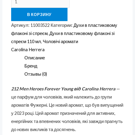
В КОРЗИНУ
Артикул:
11003522
Категории:
Духи в пластиковому
флаконі зі спреєм
,
Духи в пластиковому флаконі зі
спреєм 110 мл
,
Чоловічі аромати
Carolina Herrera
Описание
Бренд
Отзывы (0)
212 Men Heroes Forever Young від Carolina Herrera
—
це парфум для чоловіків, який належить до групи
ароматів Фужерні. Це новий аромат, що був випущений
у 2023 році. Цей аромат призначений для активних,
енергійних та впевнених чоловіків, які завжди прагнуть
до нових викликів та досягнень.