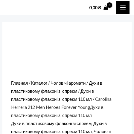
Перейти
Количество
MAI
0,00
₴
к
товара
ME
содержимому
Carolina
Herrera
212
Men
Heroes
Forever
YoungДухи
в
Главная
/
Каталог
/
Чоловічі аромати
/
Духи в
пластиковому
пластиковому флаконі зі спреєм
/
Духи в
флаконі
пластиковому флаконі зі спреєм 110 мл
/ Carolina
зі
Herrera 212 Men Heroes Forever YoungДухи в
спреєм
пластиковому флаконі зі спреєм 110 мл
110
Духи в пластиковому флаконі зі спреєм
,
Духи в
мл
пластиковому флаконі зі спреєм 110 мл
,
Чоловічі