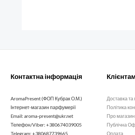
Контактна інформація
Клієнта
AromaPresent (ФОП Кубрак О.М.)
Доставка та
Інтернет-магазин парфумерії
Політика ко
Email: aroma-present@ukr.net
Про магазин
Телефон/Viber: +380674039005
Публічна О
Telegram: +380687739665
Оплата