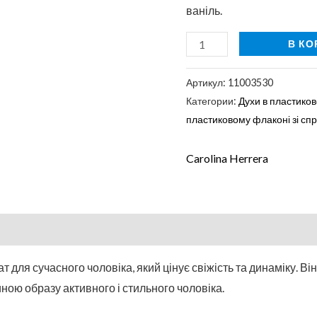
ваніль.
В КО
Артикул:
11003530
Категории:
Духи в пластиков
пластиковому флаконі зі сп
Carolina Herrera
 для сучасного чоловіка, який цінує свіжість та динаміку. Ві
ною образу активного і стильного чоловіка.