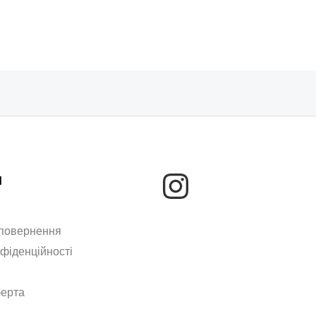
м
 повернення
нфіденційності
ферта