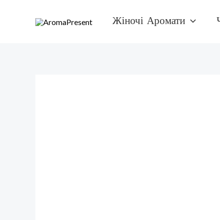
Перейти
Жіночі Аромати
к
содержимому