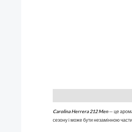
Описание
Бренд
Отзывы (0)
Carolina Herrera 212 Men
— це аромат
сезону і може бути незамінною части