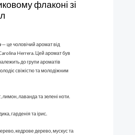
иковому флаконі зі
мл
n
— це чоловічий аромат від
arolina Herrera. Цей аромат був
 належить до групи ароматів
володіє свіжістю та молодіжним
 лимон, лаванда та зелені ноти.
дика, гарденія та ірис.
ерево, кедрове дерево, мускус та