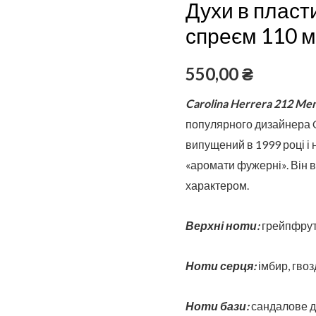
Духи в пласт
пластиковому
флаконі
спреєм 110 
зі
спреєм
550,00
₴
110
Carolina Herrera 212 Me
мл
популярного дизайнера C
випущений в 1999 році і
«аромати фужерні». Він 
характером.
Верхні ноти:
грейпфрут,
Ноти серця:
імбир, гвоз
Ноти бази:
сандалове д