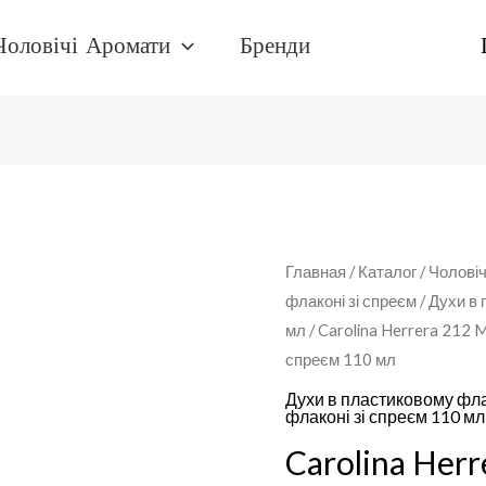
Чоловічі Аромати
Бренди
Количество
Главная
/
Каталог
/
Чоловіч
флаконі зі спреєм
/
Духи в 
товара
мл
/ Carolina Herrera 212 
Carolina
спреєм 110 мл
Herrera
212
Духи в пластиковому фла
флаконі зі спреєм 110 мл
MenДухи
Carolina Her
в