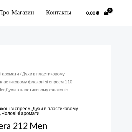
Про Магазин
Контакты
0,00
₴
і аромати
/
Духи в пластиковому
пластиковому флаконі зі спреєм 110
MenДухи в пластиковому флаконі зі
коні зі спреєм
,
Духи в пластиковому
,
Чоловічі аромати
rera 212 Men