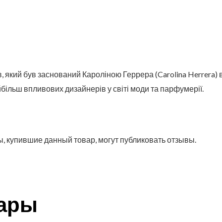
, який був заснований Кароліною Геррера (Carolina Herrera) 
більш впливових дизайнерів у світі моди та парфумерії.
, купившие данный товар, могут публиковать отзывы.
вары