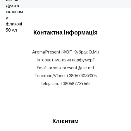
5
е
н
к
а
0
и
з
Контактна інформація
5
AromaPresent (ФОП Кубрак О.М.)
Інтернет-магазин парфумерії
Email: aroma-present@ukr.net
Телефон/Viber: +380674039005
Telegram: +380687739665
Клієнтам