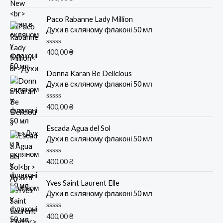
ц
е
н
Paco Rabanne Lady Million
к
Духи в скляному флаконі 50 мл
а
0
и
О
400,00
₴
з
ц
5
е
н
Donna Karan Be Delicious
к
Духи в скляному флаконі 50 мл
а
0
и
О
400,00
₴
з
ц
5
е
н
Escada Agua del Sol
к
Духи в скляному флаконі 50 мл
а
0
и
О
400,00
₴
з
ц
5
е
н
Yves Saint Laurent Elle
к
Духи в скляному флаконі 50 мл
а
0
и
О
400,00
₴
з
ц