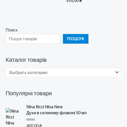
550,00
₴
Поиск
ПОШУК
Каталог товарів
Популярні товари
Nina Ricci Nina New
Духи в скляному флаконі 50 мл
О
400,00
₴