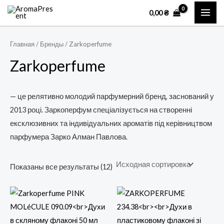
Перейти
MAI
0,00
₴
к
ME
содержимому
Главная
/ Бренды / Zarkoperfume
Zarkoperfume
— це релятивно молодий парфумерний бренд, заснований у
2013 році. Заркоперфум спеціалізується на створенні
ексклюзивних та індивідуальних ароматів під керівництвом
парфумера Зарко Алман Павлова.
Показаны все результаты (12)