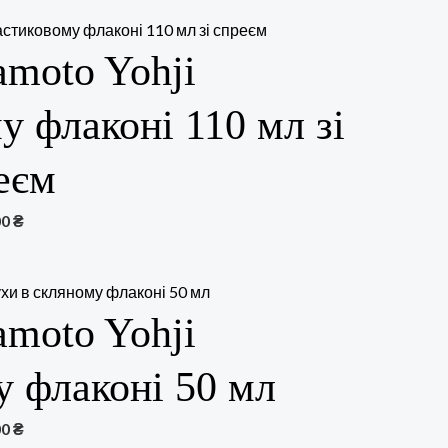
amoto Yohji
у флаконі 110 мл зі
еєм
00
₴
amoto Yohji
у флаконі 50 мл
00
₴