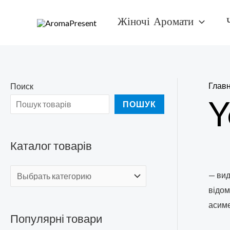
Перейти
Жіночі Аромати
к
содержимому
Глав
Поиск
Y
ПОШУК
Каталог товарів
— вид
відом
асиме
Популярні товари