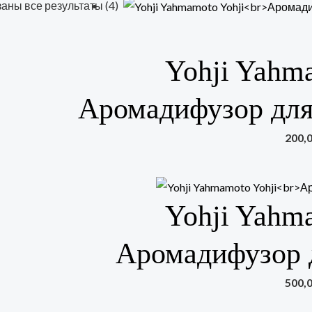
аны все результаты (4)
Yohji Yahm
Аромадифузор для
200,
Yohji Yahm
Аромадифузор 
500,