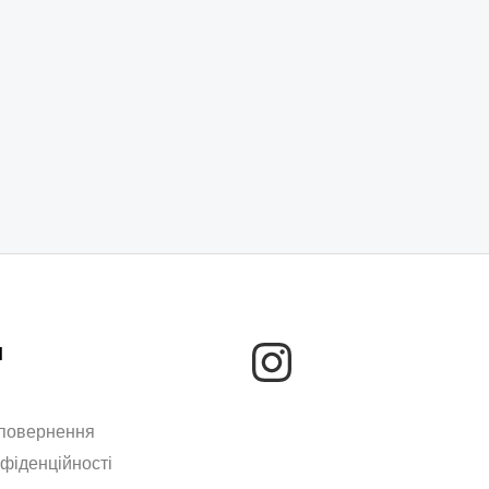
м
 повернення
нфіденційності