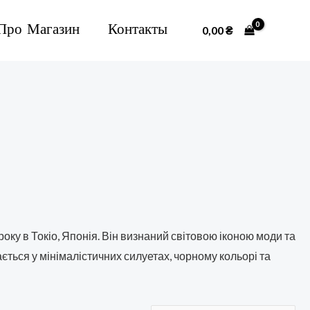
Про Магазин
Контакты
0,00
₴
ку в Токіо, Японія. Він визнаний світовою іконою моди та
ється у мінімалістичних силуетах, чорному кольорі та