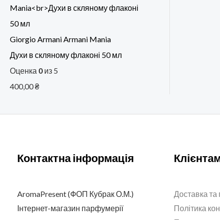
Giorgio Armani Armani Mania
Духи в скляному флаконі 50 мл
Оценка
0
из 5
400,00
₴
Контактна інформація
Клієнта
AromaPresent (ФОП Кубрак О.М.)
Доставка та
Інтернет-магазин парфумерії
Політика ко