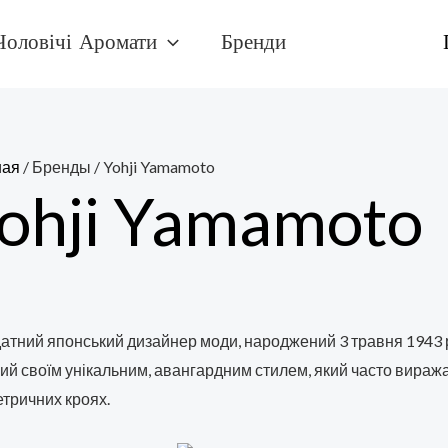
Чоловічі Аромати
Бренди
ная
/ Бренды / Yohji Yamamoto
ohji Yamamoto
атний японський дизайнер моди, народжений 3 травня 1943 ро
ий своїм унікальним, авангардним стилем, який часто виража
тричних кроях.