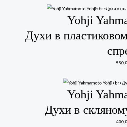
Yohji Yahm
Духи в пластиковом
спр
550,
Yohji Yahm
Духи в скляном
400,