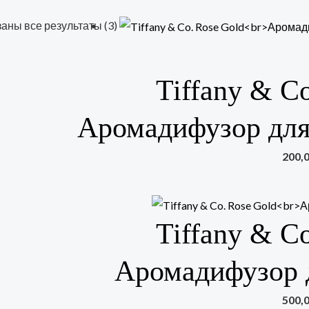
аны все результаты (3)
Tiffany & C
Аромадифузор для
200,
Tiffany & C
Аромадифузор 
500,