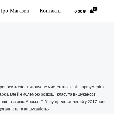
Про Магазин
Контакты
0,00
₴
еносить своє витончене мистецтво в світ парфумерії з
рки, але й емблемою розкоші, класу та вишуканості.
коші та стилю. Аромат Tiffany, представлений у 2017 році,
оганність та вишуканість.»