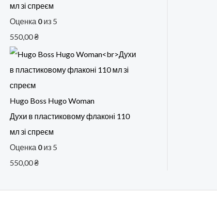
мл зі спреєм
Оценка
0
из 5
550,00
₴
Hugo Boss Hugo Woman
Духи в пластиковому флаконі 110
мл зі спреєм
Оценка
0
из 5
550,00
₴