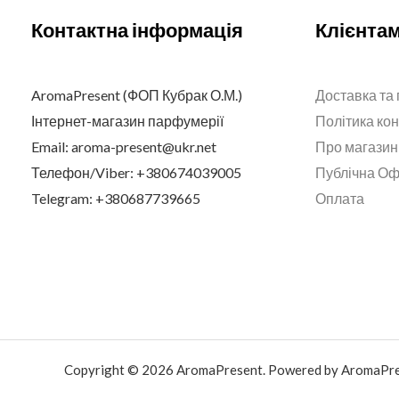
Контактна інформація
Клієнта
AromaPresent (ФОП Кубрак О.М.)
Доставка та
Інтернет-магазин парфумерії
Політика ко
Email: aroma-present@ukr.net
Про магазин
Телефон/Viber: +380674039005
Публічна О
Telegram: +380687739665
Оплата
Copyright © 2026 AromaPresent. Powered by AromaPre