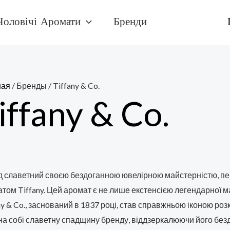
Чоловічі Аромати
Бренди
ная
/ Бренды / Tiffany & Co.
iffany & Co.
д
славетний своєю бездоганною ювелірною майстерністю, пер
том Tiffany. Цей аромат є не лише екстенсією легендарної ма
ny & Co., заснований в 1837 році, став справжньою іконою роз
на собі славетну спадщину бренду, віддзеркалюючи його безд