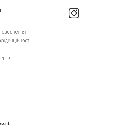
м
 повернення
нфіденційності
ферта
sent.