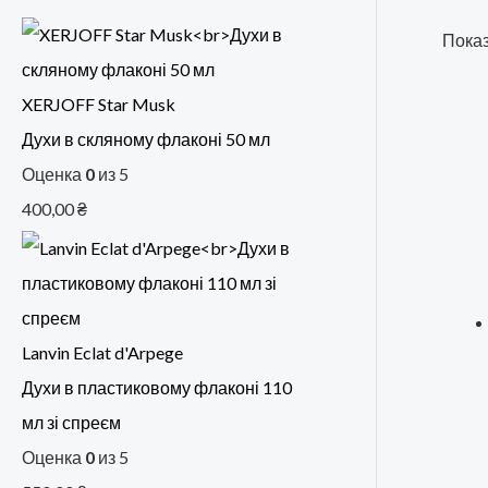
Показ
XERJOFF Star Musk
Духи в скляному флаконі 50 мл
Оценка
0
из 5
400,00
₴
Lanvin Eclat d'Arpege
Духи в пластиковому флаконі 110
мл зі спреєм
Оценка
0
из 5