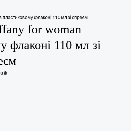
iffany for woman
у флаконі 110 мл зі
еєм
00
₴