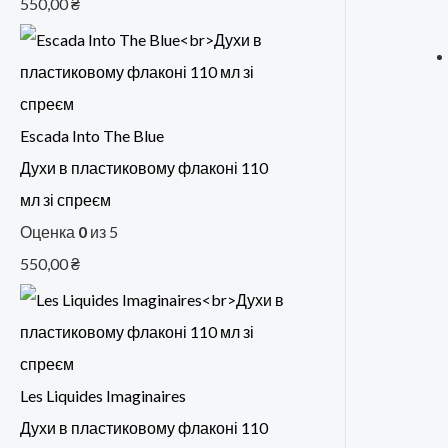
550,00
₴
Escada Into The Blue
Духи в пластиковому флаконі 110
мл зі спреєм
Оценка
0
из 5
550,00
₴
Les Liquides Imaginaires
Духи в пластиковому флаконі 110