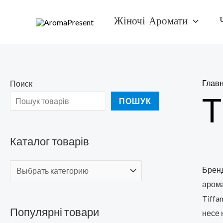
Перейти
Жіночі Аромати
к
содержимому
Глав
Поиск
T
ПОШУК
Каталог товарів
Брен
арома
Tiffa
Популярні товари
несе 