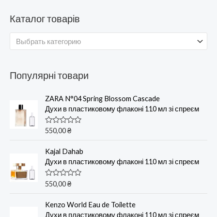
Каталог товарів
Выбрать категорию
Популярні товари
ZARA N°04 Spring Blossom Cascade
Духи в пластиковому флаконі 110 мл зі спреєм
О
550,00
₴
ц
е
н
Kajal Dahab
к
Духи в пластиковому флаконі 110 мл зі спреєм
а
0
и
О
550,00
₴
з
ц
5
е
н
Kenzo World Eau de Toilette
к
Духи в пластиковому флаконі 110 мл зі спреєм
а