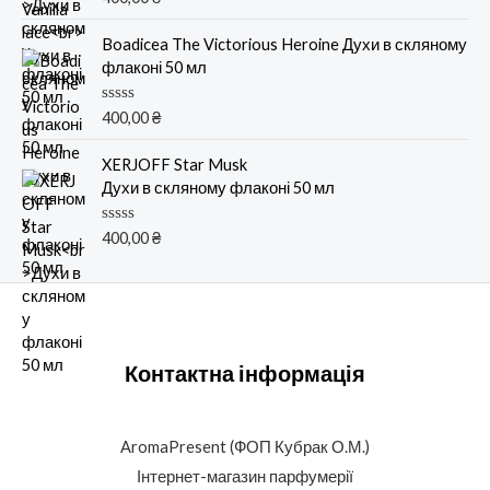
ц
5
е
н
Boadicea The Victorious Heroine Духи в скляному
к
флаконі 50 мл
а
0
и
О
400,00
₴
з
ц
5
е
н
XERJOFF Star Musk
к
Духи в скляному флаконі 50 мл
а
0
и
О
400,00
₴
з
ц
5
е
н
к
а
0
и
з
Контактна інформація
5
AromaPresent (ФОП Кубрак О.М.)
Інтернет-магазин парфумерії