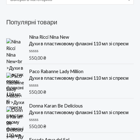
Популярні товари
Nina Ricci Nina New
Духи в пластиковому флаконі 110 мл зі спреєм
О
550,00
₴
ц
е
н
Paco Rabanne Lady Million
к
Духи в пластиковому флаконі 110 мл зі спреєм
а
0
и
О
550,00
₴
з
ц
5
е
н
Donna Karan Be Delicious
к
Духи в пластиковому флаконі 110 мл зі спреєм
а
0
и
О
550,00
₴
з
ц
5
е
н
Escada Agua del Sol