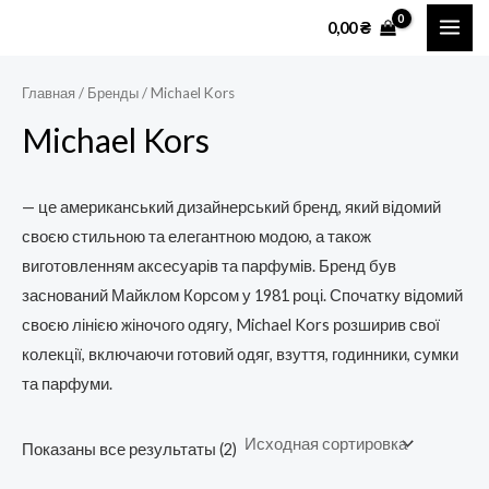
Перейти
MAI
0,00
₴
к
ME
содержимому
Главная
/ Бренды / Michael Kors
Michael Kors
— це американський дизайнерський бренд, який відомий
своєю стильною та елегантною модою, а також
виготовленням аксесуарів та парфумів. Бренд був
заснований Майклом Корсом у 1981 році. Спочатку відомий
своєю лінією жіночого одягу, Michael Kors розширив свої
колекції, включаючи готовий одяг, взуття, годинники, сумки
та парфуми.
Показаны все результаты (2)