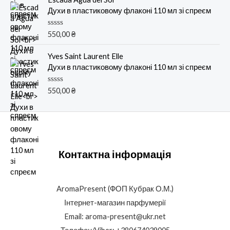
к
Духи в пластиковому флаконі 110 мл зі спреєм
а
0
и
О
550,00
₴
з
ц
5
е
н
Yves Saint Laurent Elle
к
Духи в пластиковому флаконі 110 мл зі спреєм
а
0
и
О
550,00
₴
з
ц
5
е
н
к
а
0
и
з
Контактна інформація
5
AromaPresent (ФОП Кубрак О.М.)
Інтернет-магазин парфумерії
Email: aroma-present@ukr.net