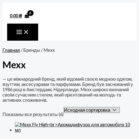
MAIN
Перейти
MENU
к
содержимому
0,00
₴
Главная
/ Бренды / Mexx
Mexx
— це міжнародний бренд, який відомий своєю модною одягом,
взуттям, аксесуарами та парфумами. Бренд був заснований у
1986 році в Амстердамі, Нідерланди. Mexx широко визнаний
своїм сучасним стилем, який орієнтований на молодь та
активних споживачів.
Показаны все результаты (6)