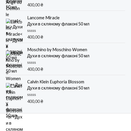
и
О
400,00
₴
з
ц
5
е
н
Lancome Miracle
к
Духи в скляному флаконі 50 мл
а
0
и
О
400,00
₴
з
ц
5
е
н
Moschino by Moschino Women
к
Духи в скляному флаконі 50 мл
а
0
и
О
400,00
₴
з
ц
5
е
н
Calvin Klein Euphoria Blossom
к
Духи в скляному флаконі 50 мл
а
0
и
О
400,00
₴
з
ц
5
е
н
к
а
0
и