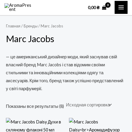
Перейти
MAI
0,00
₴
к
ME
содержимому
Главная
/ Бренды / Marc Jacobs
Marc Jacobs
— це американський дизайнер моди, який заснував свій
власний бренд Marc Jacobs і став відомим своїми
стильними та інноваційними колекціями одягу та
аксесуарів. Крім того, бренд також успішно представлений
у світі парфумерії.
Показаны все результаты (8)