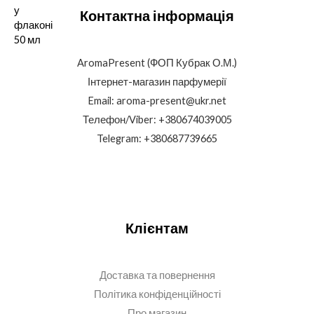
з
Контактна інформація
5
AromaPresent (ФОП Кубрак О.М.)
Інтернет-магазин парфумерії
Email: aroma-present@ukr.net
Телефон/Viber: +380674039005
Telegram: +380687739665
Клієнтам
Доставка та повернення
Політика конфіденційності
Про магазин