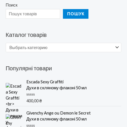
Поиск
ПОШУК
Каталог товарів
Популярні товари
Escada Sexy Graffiti
Духи в скляному флаконі 50 мл
О
400,00
₴
ц
е
н
Givenchy Ange ou Demon le Secret
к
Духи в скляному флаконі 50 мл
а
0