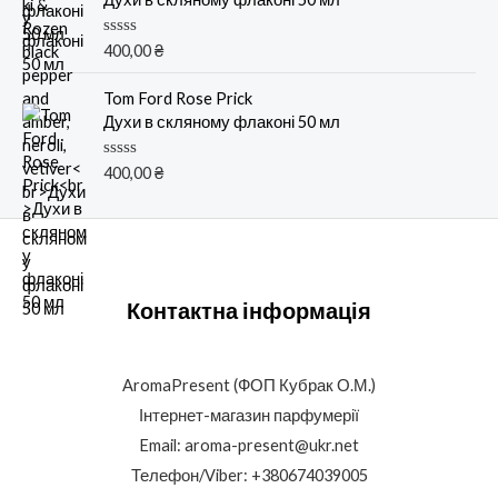
и
з
5
О
400,00
₴
ц
е
н
Tom Ford Rose Prick
к
Духи в скляному флаконі 50 мл
а
0
и
О
400,00
₴
з
ц
5
е
н
к
а
0
и
з
Контактна інформація
5
AromaPresent (ФОП Кубрак О.М.)
Інтернет-магазин парфумерії
Email: aroma-present@ukr.net
Телефон/Viber: +380674039005