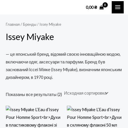
Перейти
MAI
0,00
₴
к
ME
содержимому
Главная
/ Бренды / Issey Miyake
Issey Miyake
— це японський бренд, відомий своєю інноваційною модою,
включаючи одяг, аксесуари та парфуми. Бренд був
заснований Іссеї Міяке (Issey Miyake), визначним японським
дизайнером, в 1970 році.
Показаны все результаты (2)