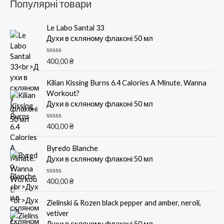
Популярні товари
Le Labo Santal 33
Духи в скляному флаконі 50 мл
О
400,00
₴
ц
е
н
Kilian Kissing Burns 6.4 Calories A Minute. Wanna
к
Workout?
а
0
Духи в скляному флаконі 50 мл
и
з
5
О
400,00
₴
ц
е
н
Byredo Blanche
к
Духи в скляному флаконі 50 мл
а
0
и
О
400,00
₴
з
ц
5
е
н
Zielinski & Rozen black pepper and amber, neroli,
к
vetiver
а
0
Духи в скляному флаконі 50 мл