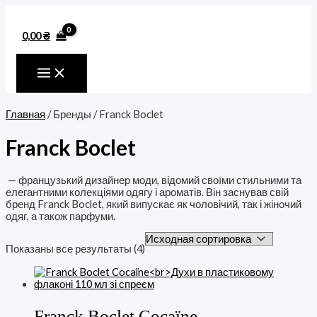
MAIN
Перейти
MENU
к
содержимому
0,00
₴
Главная
/ Бренды / Franck Boclet
Franck Boclet
— французький дизайнер моди, відомий своїми стильними та
елегантними колекціями одягу і ароматів. Він заснував свій
бренд Franck Boclet, який випускає як чоловічий, так і жіночий
одяг, а також парфуми.
Показаны все результаты (4)
Franck Boclet Cocaïne