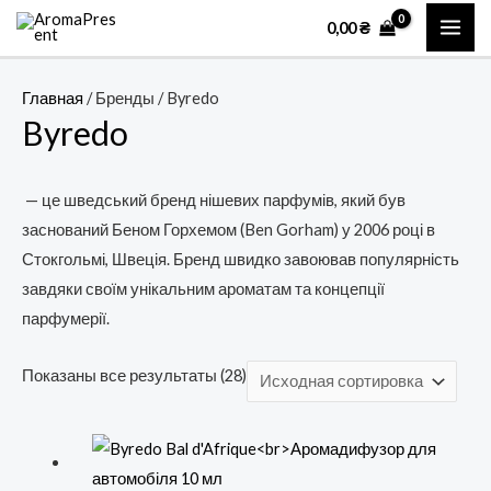
Перейти
MAI
0,00
₴
к
ME
содержимому
Главная
/ Бренды / Byredo
Byredo
— це шведський бренд нішевих парфумів, який був
заснований Беном Горхемом (Ben Gorham) у 2006 році в
Стокгольмі, Швеція. Бренд швидко завоював популярність
завдяки своїм унікальним ароматам та концепції
парфумерії.
Показаны все результаты (28)