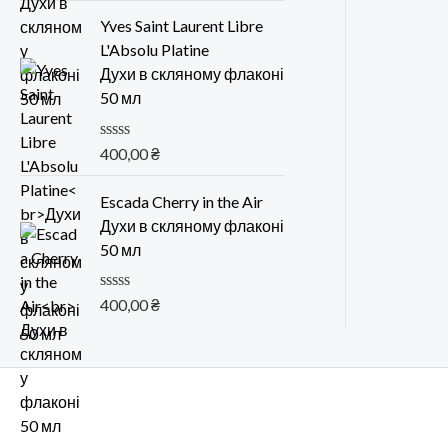
е
н
Yves Saint Laurent Libre
к
L'Absolu Platine
а
0
Духи в скляному флаконі
и
50 мл
з
5
О
400,00
₴
ц
е
н
Escada Cherry in the Air
к
Духи в скляному флаконі
а
0
50 мл
и
з
5
О
400,00
₴
ц
е
н
к
а
0
и
з
5