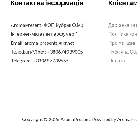
Контактна інформація
Клієнта
AromaPresent (ФОП Кубрак О.М.)
Доставка та
Інтернет-магазин парфумерії
Політика ко
Email: aroma-present@ukr.net
Про магазин
Телефон/Viber: +380674039005
Публічна О
Telegram: +380687739665
Оплата
Copyright © 2026 AromaPresent. Powered by AromaPre