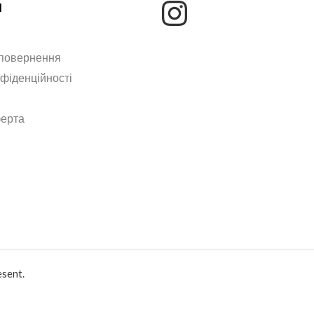
м
 повернення
нфіденційності
ферта
sent.