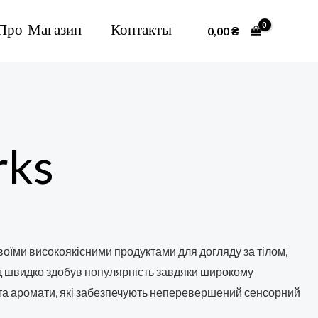
Про Магазин
Контакты
0,00
₴
rks
оїми високоякісними продуктами для догляду за тілом,
нд швидко здобув популярність завдяки широкому
и та аромати, які забезпечують неперевершений сенсорний