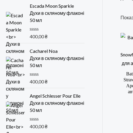
Escada Moon Sparkle
Духи в скляному флаконі
Показ
50 мл
О
400,00
₴
ц
е
н
Cacharel Noa
к
Духи в скляному флаконі
а
0
50 мл
и
Bat
з
5
Stra
О
400,00
₴
Ар
ц
е
ав
н
Angel Schlesser Pour Elle
к
Духи в скляному флаконі
а
0
50 мл
и
з
5
О
400,00
₴
ц