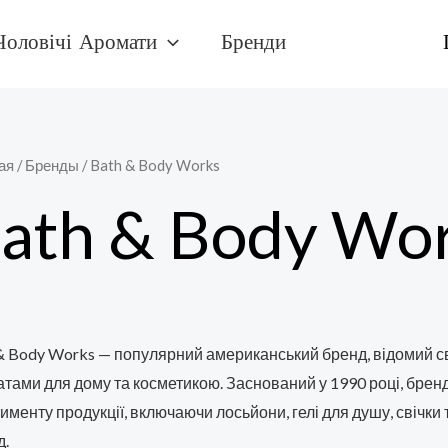
Чоловічі Аромати
Бренди
ая
/ Бренды / Bath & Body Works
ath & Body Wo
& Body Works — популярний американський бренд, відомий св
тами для дому та косметикою. Заснований у 1990 році, бре
именту продукції, включаючи лосьйони, гелі для душу, свічк
д.