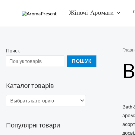
Перейти
Жіночі Аромати
к
содержимому
Главн
Поиск
ПОШУК
B
Каталог товарів
Bath 
арома
Популярні товари
асорт
досві