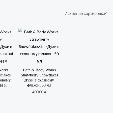
Works
Bath & Body Works
wflakes
Strawberry Snowflakes
ковому
Духи в скляному
л зі
флаконі 50 мл
400,00
₴