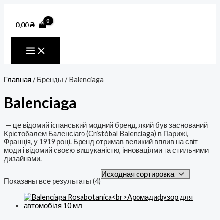
MAIN
Перейти
MENU
к
содержимому
0,00
₴
Главная
/ Бренды / Balenciaga
Balenciaga
— це відомий іспанський модний бренд, який був заснований
Крістобалем Баленсіаго (Cristóbal Balenciaga) в Парижі,
Франція, у 1919 році. Бренд отримав великий вплив на світ
моди і відомий своєю вишуканістю, інноваціями та стильними
дизайнами.
Показаны все результаты (4)